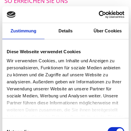
SO ERREICHEN SIE UNS
ANSCHRIFT
Barther Heiztechnik und Anlagenbau GmbH
Zustimmung
Details
Über Cookies
Chausseestraße 58
18356 Barth
Diese Webseite verwendet Cookies
KONTAKTDATEN
Wir verwenden Cookies, um Inhalte und Anzeigen zu
personalisieren, Funktionen für soziale Medien anbieten
Telefon:
038231 - 8 17 67
zu können und die Zugriffe auf unsere Website zu
Telefax: 038231 - 6 68 88
analysieren. Außerdem geben wir Informationen zu Ihrer
E-Mail:
info@barther-heiztechnik.de
Verwendung unserer Website an unsere Partner für
soziale Medien, Werbung und Analysen weiter. Unsere
Partner führen diese Informationen möglicherweise mit
UNSER KONTAKTFORMULAR
weiteren Daten zusammen, die Sie ihnen bereitgestellt
haben oder die sie im Rahmen Ihrer Nutzung der Dienste
Vor- & Nachname
gesammelt haben.
Einwilligungsauswahl